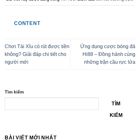
CONTENT
Chơi Tài Xỉu có rút được tiền
Ứng dụng cược bóng đá
không? Giải đáp chi tiết cho
Hi88 – Đồng hành cùng
người mới
những trận cầu rực lửa
Tìm kiếm
TÌM
KIẾM
BÀI VIẾT MỚI NHẤT