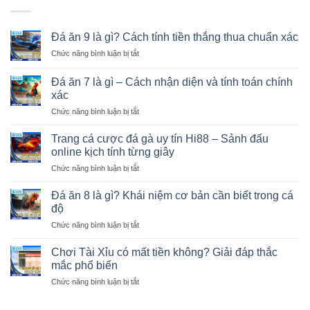
Đá ăn 9 là gì? Cách tính tiền thắng thua chuẩn xác
Chức năng bình luận bị tắt
ở
Đá
ăn
Đá ăn 7 là gì – Cách nhận diện và tính toán chính
9
xác
là
Chức năng bình luận bị tắt
ở
gì?
Đá
Cách
ăn
tính
Trang cá cược đá gà uy tín Hi88 – Sảnh đấu
7
tiền
online kịch tính từng giây
là
thắng
Chức năng bình luận bị tắt
ở
gì
thua
Trang
–
chuẩn
cá
Đá ăn 8 là gì? Khái niệm cơ bản cần biết trong cá
Cách
xác
cược
nhận
độ
đá
diện
Chức năng bình luận bị tắt
ở
gà
và
Đá
uy
tính
ăn
Chơi Tài Xỉu có mất tiền không? Giải đáp thắc
tín
toán
8
Hi88
mắc phổ biến
chính
là
–
xác
Chức năng bình luận bị tắt
ở
gì?
Sảnh
Chơi
Khái
đấu
Tài
niệm
online