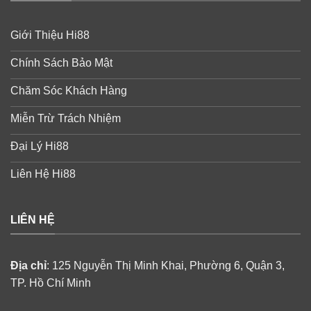
Giới Thiệu Hi88
Chính Sách Bảo Mật
Chăm Sóc Khách Hàng
Miễn Trừ Trách Nhiệm
Đại Lý Hi88
Liên Hệ Hi88
LIÊN HỆ
Địa chỉ
:
125 Nguyễn Thị Minh Khai, Phường 6, Quận 3,
TP. Hồ Chí Minh