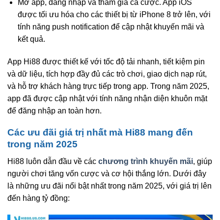
Mở app, đăng nhập và tham gia cá cược. App iOS
được tối ưu hóa cho các thiết bị từ iPhone 8 trở lên, với
tính năng push notification để cập nhật khuyến mãi và
kết quả.
App Hi88 được thiết kế với tốc độ tải nhanh, tiết kiệm pin
và dữ liệu, tích hợp đầy đủ các trò chơi, giao dịch nạp rút,
và hỗ trợ khách hàng trực tiếp trong app. Trong năm 2025,
app đã được cập nhật với tính năng nhận diện khuôn mặt
để đăng nhập an toàn hơn.
Các ưu đãi giá trị nhất mà Hi88 mang đến
trong năm 2025
Hi88 luôn dẫn đầu về các
chương trình khuyến mãi
, giúp
người chơi tăng vốn cược và cơ hội thắng lớn. Dưới đây
là những ưu đãi nổi bật nhất trong năm 2025, với giá trị lên
đến hàng tỷ đồng: