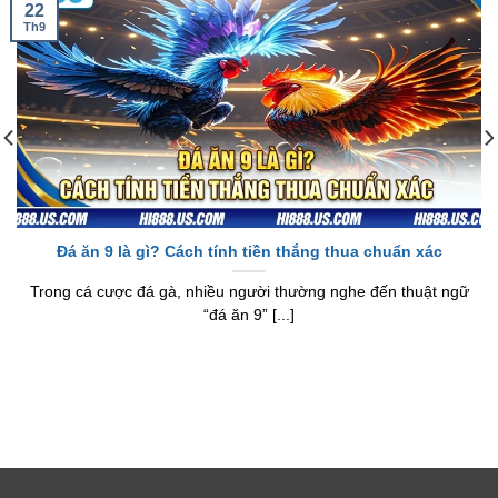
22
Th9
Đá ăn 9 là gì? Cách tính tiền thắng thua chuẩn xác
Trong cá cược đá gà, nhiều người thường nghe đến thuật ngữ
“đá ăn 9” [...]