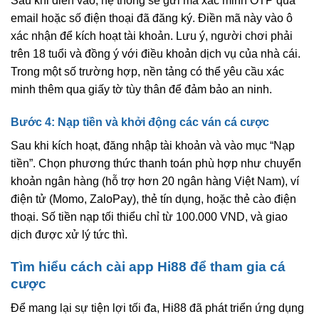
Sau khi điền vào, hệ thống sẽ gửi mã xác minh OTP qua
email hoặc số điện thoại đã đăng ký. Điền mã này vào ô
xác nhận để kích hoạt tài khoản. Lưu ý, người chơi phải
trên 18 tuổi và đồng ý với điều khoản dịch vụ của nhà cái.
Trong một số trường hợp, nền tảng có thể yêu cầu xác
minh thêm qua giấy tờ tùy thân để đảm bảo an ninh.
Bước 4: Nạp tiền và khởi động các ván cá cược
Sau khi kích hoạt, đăng nhập tài khoản và vào mục “Nạp
tiền”. Chọn phương thức thanh toán phù hợp như chuyển
khoản ngân hàng (hỗ trợ hơn 20 ngân hàng Việt Nam), ví
điện tử (Momo, ZaloPay), thẻ tín dụng, hoặc thẻ cào điện
thoại. Số tiền nạp tối thiểu chỉ từ 100.000 VND, và giao
dịch được xử lý tức thì.
Tìm hiểu cách cài app Hi88 để tham gia cá
cược
Để mang lại sự tiện lợi tối đa, Hi88 đã phát triển ứng dụng