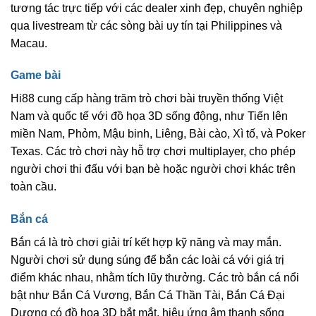
tương tác trực tiếp với các dealer xinh đẹp, chuyên nghiệp
qua livestream từ các sòng bài uy tín tại Philippines và
Macau.
Game bài
Hi88 cung cấp hàng trăm trò chơi bài truyền thống Việt
Nam và quốc tế với đồ họa 3D sống động, như Tiến lên
miền Nam, Phỏm, Mậu binh, Liêng, Bài cào, Xì tố, và Poker
Texas. Các trò chơi này hỗ trợ chơi multiplayer, cho phép
người chơi thi đấu với bạn bè hoặc người chơi khác trên
toàn cầu.
Bắn cá
Bắn cá là trò chơi giải trí kết hợp kỹ năng và may mắn.
Người chơi sử dụng súng để bắn các loài cá với giá trị
điểm khác nhau, nhằm tích lũy thưởng. Các trò bắn cá nổi
bật như Bắn Cá Vương, Bắn Cá Thần Tài, Bắn Cá Đại
Dương có đồ họa 3D bắt mắt, hiệu ứng âm thanh sống