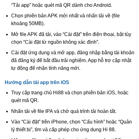
“Tải app” hoặc quét mã QR dành cho Android.
Chọn phiên bản APK mới nhất và nhấn tải về (file
khoảng 50MB).
Mở file APK đã tải, vào “Cài đặt” trên điện thoại, bật tùy
chọn “Cài đặt từ nguồn không xác định”.
Cài đặt ứng dụng và mở app, đăng nhập bằng tài khoản
đã đăng ký để bắt đầu trải nghiệm. App hỗ trợ cập nhật
tự động để nhận tính năng mới.
Hướng dẫn tải app trên iOS
Truy cập trang chủ Hi88 và chọn phiên bản iOS, hoặc
quét mã QR.
Nhấn tải về file IPA và chờ quá trình tải hoàn tất.
Vào “Cài đặt” trên iPhone, chọn “Cấu hình” hoặc “Quản
lý thiết bị”, tìm và cấp phép cho ứng dụng Hi 88.