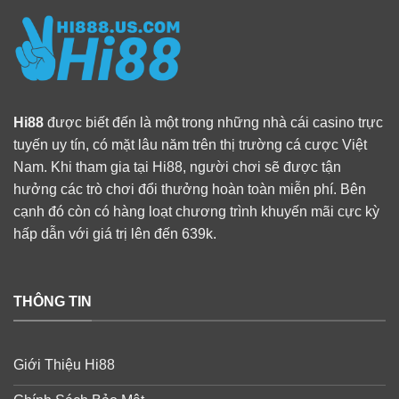
Hi88
được biết đến là một trong những nhà cái casino trực
tuyến uy tín, có mặt lâu năm trên thị trường cá cược Việt
Nam. Khi tham gia tại Hi88, người chơi sẽ được tận
hưởng các trò chơi đổi thưởng hoàn toàn miễn phí. Bên
cạnh đó còn có hàng loạt chương trình khuyến mãi cực kỳ
hấp dẫn với giá trị lên đến 639k.
THÔNG TIN
Giới Thiệu Hi88