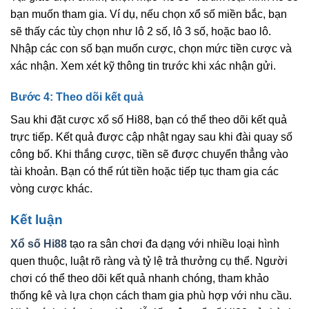
bạn muốn tham gia. Ví dụ, nếu chọn xổ số miền bắc, bạn
sẽ thấy các tùy chọn như lô 2 số, lô 3 số, hoặc bao lô.
Nhập các con số bạn muốn cược, chọn mức tiền cược và
xác nhận. Xem xét kỹ thông tin trước khi xác nhận gửi.
Bước 4: Theo dõi kết quả
Sau khi đặt cược xổ số Hi88, bạn có thể theo dõi kết quả
trực tiếp. Kết quả được cập nhật ngay sau khi đài quay số
công bố. Khi thắng cược, tiền sẽ được chuyển thẳng vào
tài khoản. Bạn có thể rút tiền hoặc tiếp tục tham gia các
vòng cược khác.
Kết luận
Xổ số Hi88
tạo ra sân chơi đa dạng với nhiều loại hình
quen thuộc, luật rõ ràng và tỷ lệ trả thưởng cụ thể. Người
chơi có thể theo dõi kết quả nhanh chóng, tham khảo
thống kê và lựa chọn cách tham gia phù hợp với nhu cầu.