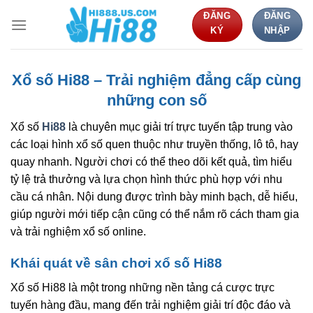
Bỏ
ĐĂNG
ĐĂNG
qua
KÝ
NHẬP
nội
dung
Xổ số Hi88 – Trải nghiệm đẳng cấp cùng
những con số
Xổ số
Hi88
là chuyên mục giải trí trực tuyến tập trung vào
các loại hình xổ số quen thuộc như truyền thống, lô tô, hay
quay nhanh. Người chơi có thể theo dõi kết quả, tìm hiểu
tỷ lệ trả thưởng và lựa chọn hình thức phù hợp với nhu
cầu cá nhân. Nội dung được trình bày minh bạch, dễ hiểu,
giúp người mới tiếp cận cũng có thể nắm rõ cách tham gia
và trải nghiệm xổ số online.
Khái quát về sân chơi xổ số Hi88
Xổ số Hi88 là một trong những nền tảng cá cược trực
tuyến hàng đầu, mang đến trải nghiệm giải trí độc đáo và