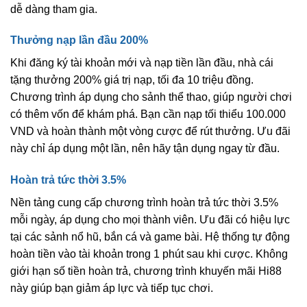
dễ dàng tham gia.
Thưởng nạp lần đầu 200%
Khi đăng ký tài khoản mới và nạp tiền lần đầu, nhà cái
tặng thưởng 200% giá trị nạp, tối đa 10 triệu đồng.
Chương trình áp dụng cho sảnh thể thao, giúp người chơi
có thêm vốn để khám phá. Bạn cần nạp tối thiểu 100.000
VND và hoàn thành một vòng cược để rút thưởng. Ưu đãi
này chỉ áp dụng một lần, nên hãy tận dụng ngay từ đầu.
Hoàn trả tức thời 3.5%
Nền tảng cung cấp chương trình hoàn trả tức thời 3.5%
mỗi ngày, áp dụng cho mọi thành viên. Ưu đãi có hiệu lực
tại các sảnh nổ hũ, bắn cá và game bài. Hệ thống tự động
hoàn tiền vào tài khoản trong 1 phút sau khi cược. Không
giới hạn số tiền hoàn trả, chương trình khuyến mãi Hi88
này giúp bạn giảm áp lực và tiếp tục chơi.