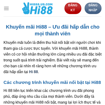
Bỏ
ĐĂNG
ĐĂNG
qua
KÝ
NHẬP
nội
dung
Khuyến mãi Hi88 – Ưu đãi hấp dẫn cho
mọi thành viên
Khuyến mãi luôn là điểm thu hút nổi bật với người chơi khi
tham gia cá cược trực tuyến. Với khuyến mãi Hi88, thành
viên có cơ hội nhận thưởng lớn cùng nhiều ưu đãi đặc biệt
trong suốt quá trình trải nghiệm. Bài viết này sẽ mang đến
cho bạn cái nhìn rõ ràng hơn về những chương trình ưu
đãi hấp dẫn tại
Hi 88
.
Các chương trình khuyến mãi nổi bật tại Hi88
Hi 88 liên tục triển khai các chương trình ưu đãi phong
phú, đáp ứng nhu cầu của mọi thành viên. Dưới đây là
những khuyến mãi Hi88 nổi bật, mang lại lợi ích thực tế và