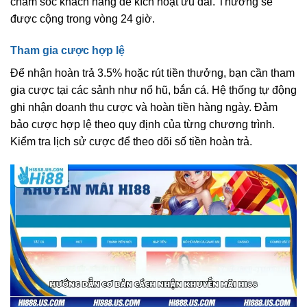
chăm sóc khách hàng để kích hoạt ưu đãi. Thưởng sẽ
được cộng trong vòng 24 giờ.
Tham gia cược hợp lệ
Để nhận hoàn trả 3.5% hoặc rút tiền thưởng, bạn cần tham
gia cược tại các sảnh như nổ hũ, bắn cá. Hệ thống tự động
ghi nhận doanh thu cược và hoàn tiền hàng ngày. Đảm
bảo cược hợp lệ theo quy định của từng chương trình.
Kiểm tra lịch sử cược để theo dõi số tiền hoàn trả.