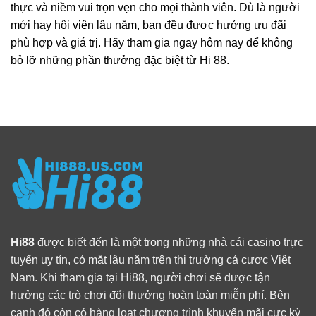
thực và niềm vui trọn vẹn cho mọi thành viên. Dù là người
mới hay hội viên lâu năm, bạn đều được hưởng ưu đãi
phù hợp và giá trị. Hãy tham gia ngay hôm nay để không
bỏ lỡ những phần thưởng đặc biệt từ Hi 88.
Hi88
được biết đến là một trong những nhà cái casino trực
tuyến uy tín, có mặt lâu năm trên thị trường cá cược Việt
Nam. Khi tham gia tại Hi88, người chơi sẽ được tận
hưởng các trò chơi đổi thưởng hoàn toàn miễn phí. Bên
cạnh đó còn có hàng loạt chương trình khuyến mãi cực kỳ