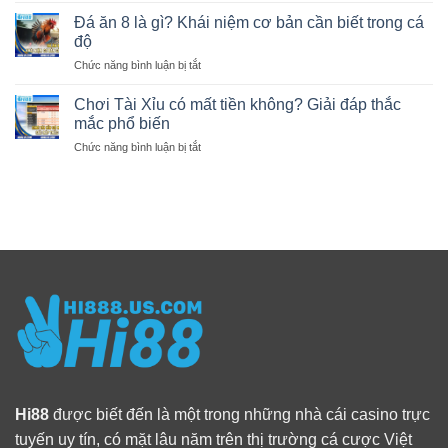
Trang
–
chuẩn
cá
Đá ăn 8 là gì? Khái niệm cơ bản cần biết trong cá
Cách
xác
cược
nhận
độ
đá
diện
Chức năng bình luận bị tắt
ở
gà
và
Đá
uy
tính
ăn
Chơi Tài Xỉu có mất tiền không? Giải đáp thắc
tín
toán
8
Hi88
mắc phổ biến
chính
là
–
xác
Chức năng bình luận bị tắt
ở
gì?
Sảnh
Chơi
Khái
đấu
Tài
niệm
online
Xỉu
cơ
kịch
có
bản
tính
mất
cần
từng
tiền
biết
giây
không?
trong
Giải
cá
đáp
độ
thắc
mắc
phổ
biến
Hi88
được biết đến là một trong những nhà cái casino trực
tuyến uy tín, có mặt lâu năm trên thị trường cá cược Việt