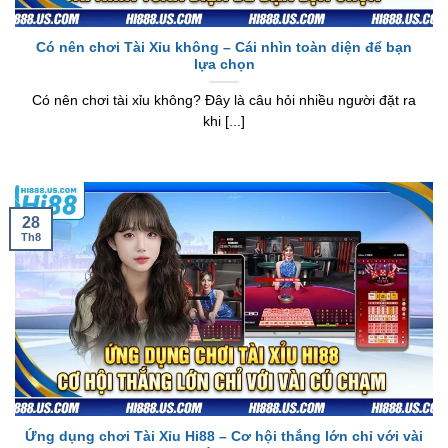
Có nên chơi Tài Xỉu không – Cái nhìn toàn diện để bạn
lựa chọn
Có nên chơi tài xỉu không? Đây là câu hỏi nhiều người đặt ra
khi [...]
28
Th8
Ứng dụng chơi Tài Xỉu Hi88 – Cơ hội thắng lớn chỉ với vài