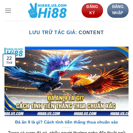
Bỏ
ĐĂNG
ĐĂNG
qua
KÝ
NHẬP
nội
dung
LƯU TRỮ TÁC GIẢ:
CONTENT
22
Th9
Đá ăn 9 là gì? Cách tính tiền thắng thua chuẩn xác
Trong cá cược đá gà, nhiều người thường nghe đến thuật ngữ