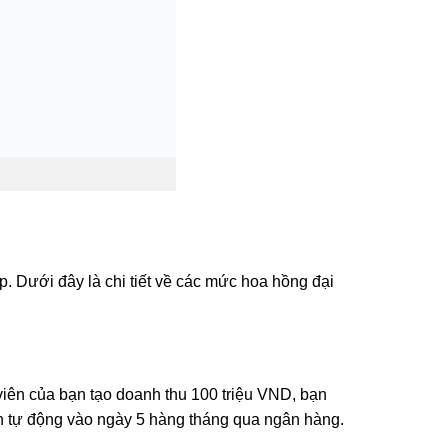
ập. Dưới đây là chi tiết về các mức hoa hồng đại
viên của bạn tạo doanh thu 100 triệu VND, bạn
án tự động vào ngày 5 hàng tháng qua ngân hàng.