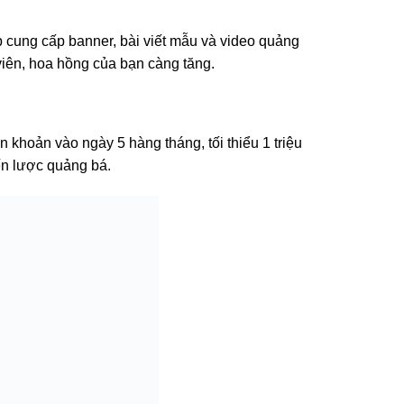
b cung cấp banner, bài viết mẫu và video quảng
viên, hoa hồng của bạn càng tăng.
 khoản vào ngày 5 hàng tháng, tối thiểu 1 triệu
ến lược quảng bá.