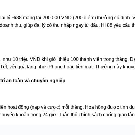
đại lý Hi88 mang lại 200.000 VND (200 điểm) thưởng cố định. Ví
oanh thu, giúp đại lý có thu nhập ngay từ đầu. Hi 88 yêu cầu 
, như 10 triệu VND khi giới thiệu 100 thành viên trong tháng. 
ễ Tết, với quà tặng như iPhone hoặc tiền mặt. Thưởng này khuyế
 trí an toàn và chuyên nghiệp
 viên hoạt động (nạp và cược) mỗi tháng. Hoa hồng được tính dựa
D, chuyển khoản trong 24 giờ. Tuân thủ chính sách chống gian l