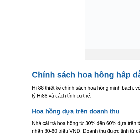
Chính sách hoa hồng hấp dẫ
Hi 88 thiết kế chính sách hoa hồng minh bạch, vớ
lý Hi88 và cách tính cụ thể.
Hoa hồng dựa trên doanh thu
Nhà cái trả hoa hồng từ 30% đến 60% dựa trên tổ
nhận 30-60 triệu VND. Doanh thu được tính từ cá