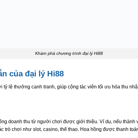
Khám phá chương trình đại lý Hi88
n của đại lý Hi88
i tỷ lệ thưởng cạnh tranh, giúp cộng tác viên tối ưu hóa thu nh
ng doanh thu từ người chơi được giới thiệu. Ví dụ, nếu thành 
c trò chơi như slot, casino, thể thao. Hoa hồng được thanh to