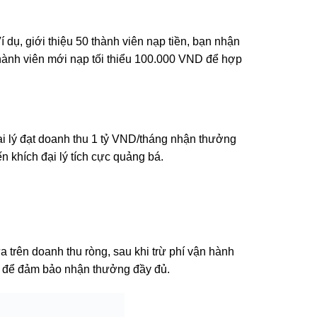
 dụ, giới thiệu 50 thành viên nạp tiền, bạn nhận
thành viên mới nạp tối thiểu 100.000 VND để hợp
Đại lý đạt doanh thu 1 tỷ VND/tháng nhận thưởng
n khích đại lý tích cực quảng bá.
 trên doanh thu ròng, sau khi trừ phí vận hành
ận để đảm bảo nhận thưởng đầy đủ.