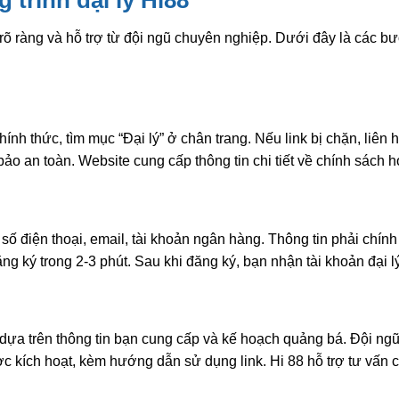
trình đại lý Hi88
 rõ ràng và hỗ trợ từ đội ngũ chuyên nghiệp. Dưới đây là các bư
ính thức, tìm mục “Đại lý” ở chân trang. Nếu link bị chặn, liên
o an toàn. Website cung cấp thông tin chi tiết về chính sách 
ủ, số điện thoại, email, tài khoản ngân hàng. Thông tin phải ch
ký trong 2-3 phút. Sau khi đăng ký, bạn nhận tài khoản đại lý
 dựa trên thông tin bạn cung cấp và kế hoạch quảng bá. Đội ngũ
c kích hoạt, kèm hướng dẫn sử dụng link. Hi 88 hỗ trợ tư vấn 