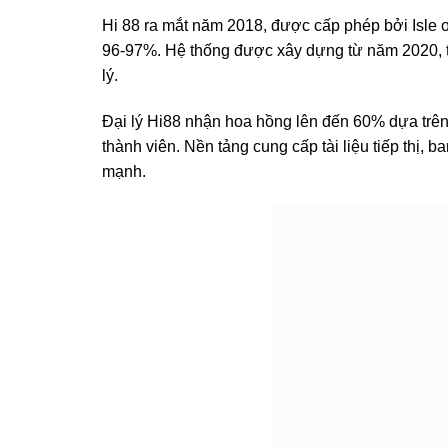
Hi 88 ra mắt năm 2018, được cấp phép bởi Isle o
96-97%. Hệ thống được xây dựng từ năm 2020, th
lý.
Đại lý Hi88 nhận hoa hồng lên đến 60% dựa trên 
thành viên. Nền tảng cung cấp tài liệu tiếp thị,
mạnh.