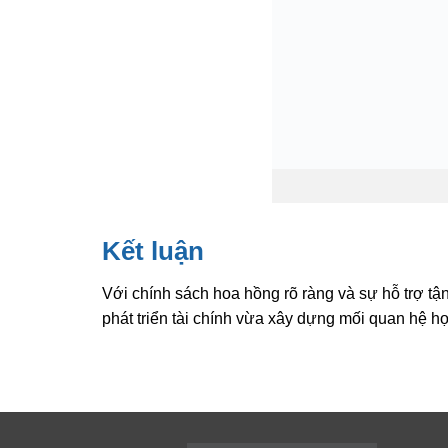
Kết luận
Với chính sách hoa hồng rõ ràng và sự hỗ trợ tận
phát triển tài chính vừa xây dựng mối quan hệ h