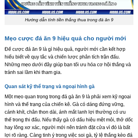
Hướng dẫn tính tiền thắng thua trong đá ăn 9
Mẹo cược đá ăn 9 hiệu quả cho người mới
Để cược đá ăn 9 là gì hiệu quả, người mới cần kết hợp
hiểu biết về quy tắc và chiến lược phân tích trận đấu.
Những mẹo dưới đây giúp bạn tối ưu hóa cơ hội thắng và
tránh sai lầm khi tham gia.
Quan sát kỹ thể trạng và ngoại hình gà
Một mẹo quan trọng trong đá gà ăn 9 là phải xem kỹ ngoại
hình và thể trạng của chiến kê. Gà có dáng đứng vững,
cánh khít, chân thon dài, ánh mắt lanh lợi thường có ưu
thế trong thi đấu. Nếu thấy gà có dấu hiệu mệt mỏi, thở dốc
hay lông xơ xác, người mới nên tránh đặt cửa vì đó là bất
lợi rõ ràng. Càng tinh ý trong việc soi gà, tỷ lệ thắng kèo đá