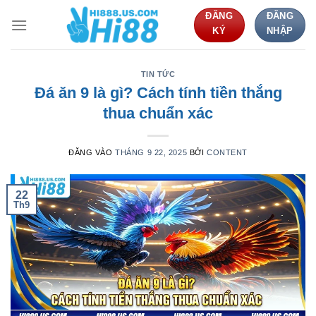
Bỏ
ĐĂNG
ĐĂNG
qua
KÝ
NHẬP
nội
dung
TIN TỨC
Đá ăn 9 là gì? Cách tính tiền thắng
thua chuẩn xác
ĐĂNG VÀO
THÁNG 9 22, 2025
BỞI
CONTENT
22
Th9