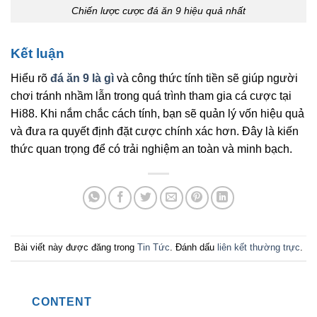
Chiến lược cược đá ăn 9 hiệu quả nhất
Kết luận
Hiểu rõ
đá ăn 9 là gì
và công thức tính tiền sẽ giúp người
chơi tránh nhầm lẫn trong quá trình tham gia cá cược tại
Hi88. Khi nắm chắc cách tính, bạn sẽ quản lý vốn hiệu quả
và đưa ra quyết định đặt cược chính xác hơn. Đây là kiến
thức quan trọng để có trải nghiệm an toàn và minh bạch.
Bài viết này được đăng trong
Tin Tức
. Đánh dấu
liên kết thường trực
.
CONTENT