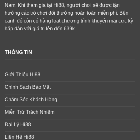
Nam. Khi tham gia tại Hi88, người chơi sẽ được tận
hưởng các trò chơi đổi thưởng hoàn toàn miễn phí. Bên
cạnh đó còn có hàng loạt chương trình khuyến mãi cực kỳ
hấp dẫn với giá trị lên đến 639k.
THÔNG TIN
Giới Thiệu Hi88
Chính Sách Bảo Mật
Chăm Sóc Khách Hàng
Miễn Trừ Trách Nhiệm
Đại Lý Hi88
Liên Hệ Hi88