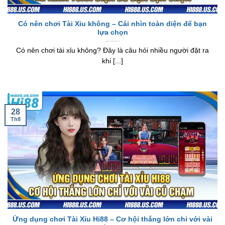
Có nên chơi Tài Xỉu không – Cái nhìn toàn diện để bạn
lựa chọn
Có nên chơi tài xỉu không? Đây là câu hỏi nhiều người đặt ra
khi [...]
28
Th8
Ứng dụng chơi Tài Xỉu Hi88 – Cơ hội thắng lớn chỉ với vài