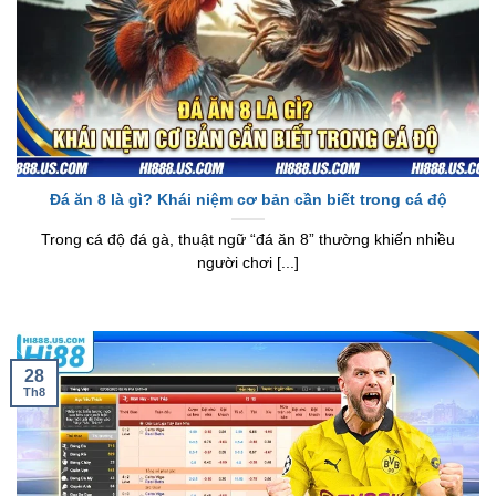
Đá ăn 8 là gì? Khái niệm cơ bản cần biết trong cá độ
Trong cá độ đá gà, thuật ngữ “đá ăn 8” thường khiến nhiều
người chơi [...]
28
Th8