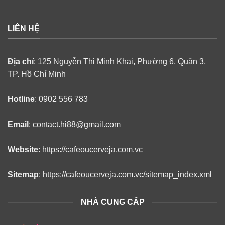
LIÊN HỆ
Địa chỉ
:
125 Nguyễn Thị Minh Khai, Phường 6, Quận 3,
TP. Hồ Chí Minh
Hotline
:
0902 556 783
Email
:
contact.hi88@gmail.com
Website
:
https://cafeoucerveja.com.vc
Sitemap
:
https://cafeoucerveja.com.vc/sitemap_index.xml
NHÀ CUNG CẤP