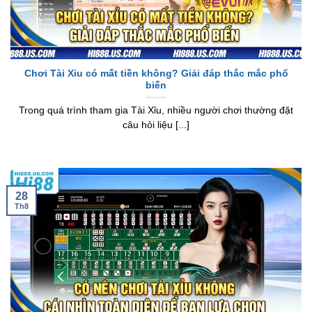
Chơi Tài Xỉu có mất tiền không? Giải đáp thắc mắc phổ
biến
Trong quá trình tham gia Tài Xỉu, nhiều người chơi thường đặt
câu hỏi liệu [...]
28
Th8