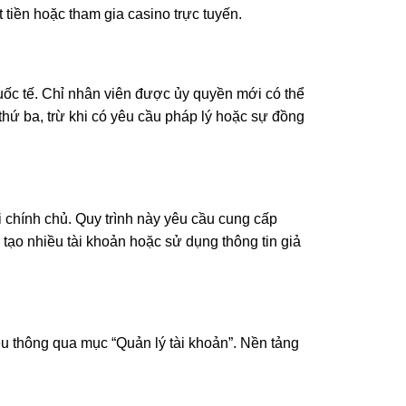
 tiền hoặc tham gia casino trực tuyến.
quốc tế. Chỉ nhân viên được ủy quyền mới có thể
 thứ ba, trừ khi có yêu cầu pháp lý hoặc sự đồng
 chính chủ. Quy trình này yêu cầu cung cấp
ư tạo nhiều tài khoản hoặc sử dụng thông tin giả
u thông qua mục “Quản lý tài khoản”. Nền tảng