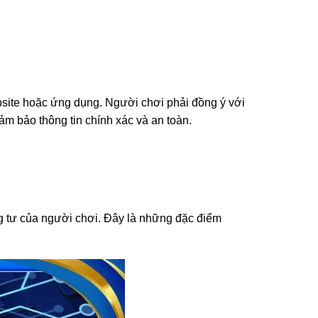
ebsite hoặc ứng dụng. Người chơi phải đồng ý với
m bảo thông tin chính xác và an toàn.
ng tư của người chơi. Đây là những đặc điểm