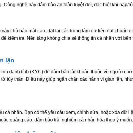
 Công nghệ này đảm bảo an toàn tuyệt đối, đặc biệt khi nạp/rút
 máy chủ bảo mật cao, đặt tại các trung tâm dữ liệu đạt chuẩn 
ại để kiểm tra. Nền tảng không chia sẻ thông tin cá nhân với bên
n lận
minh danh tính (KYC) để đảm bảo tài khoản thuộc về người chơi
ấy tờ tùy thân. Điều này giúp ngăn chặn các hành vi gian lận, nh
u cá nhân. Bạn có thể yêu cầu xem, chỉnh sửa, hoặc xóa dữ liệ
hoặc quảng cáo, đảm bảo trải nghiệm cá nhân hóa theo ý muốn.