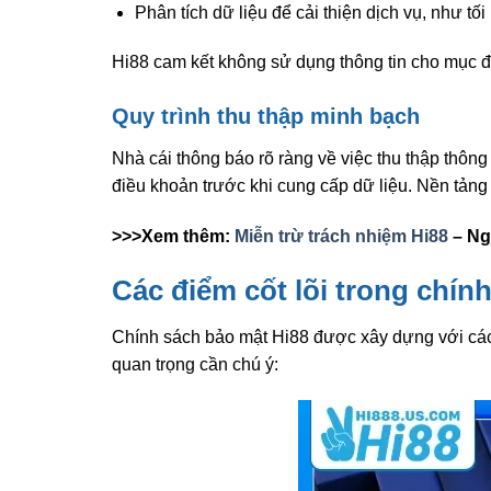
Phân tích dữ liệu để cải thiện dịch vụ, như tố
Hi88 cam kết không sử dụng thông tin cho mục đ
Quy trình thu thập minh bạch
Nhà cái thông báo rõ ràng về việc thu thập thôn
điều khoản trước khi cung cấp dữ liệu. Nền tảng
>>>Xem thêm:
Miễn trừ trách nhiệm Hi88
– Ng
Các điểm cốt lõi trong chín
Chính sách bảo mật Hi88 được xây dựng với các 
quan trọng cần chú ý: