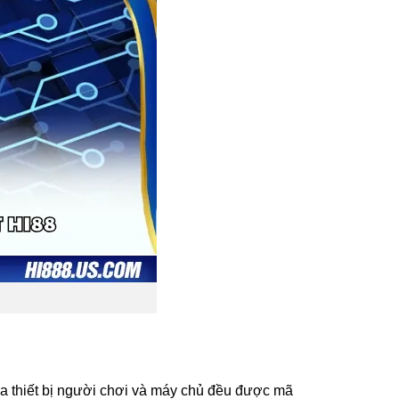
iữa thiết bị người chơi và máy chủ đều được mã