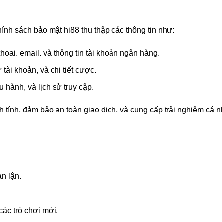
ính sách bảo mật hi88 thu thập các thông tin như:
hoại, email, và thông tin tài khoản ngân hàng.
 tài khoản, và chi tiết cược.
iều hành, và lịch sử truy cập.
 tính, đảm bảo an toàn giao dịch, và cung cấp trải nghiệm cá 
an lận.
ác trò chơi mới.