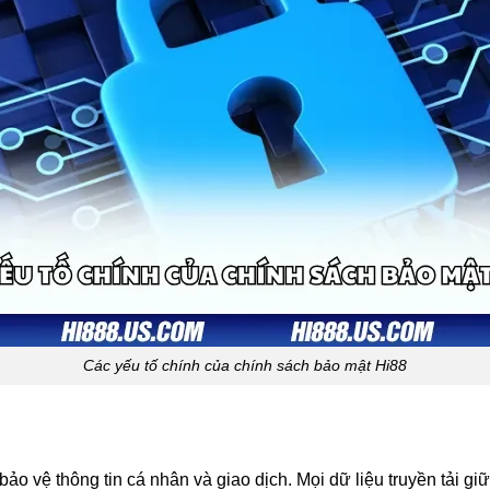
Các yếu tố chính của chính sách bảo mật Hi88
o vệ thông tin cá nhân và giao dịch. Mọi dữ liệu truyền tải g