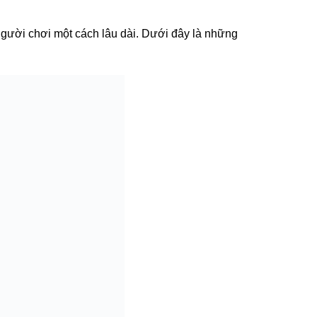
 người chơi một cách lâu dài. Dưới đây là những