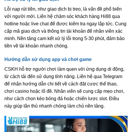
Lỗi nạp rút tiền, như giao dịch bị treo, là vấn đề phổ biến
với người mới. Liên hệ chăm sóc khách hàng Hi88 qua
hotline hoặc live chat để được kiểm tra ngay lập tức. Cung
cấp mã giao dịch và thông tin tài khoản để nhân viên xác
minh. Nền tảng cam kết xử lý lỗi trong 5-30 phút, đảm bảo
tiền về tài khoản nhanh chóng.
Hướng dẫn sử dụng app và chơi game
CSKH hỗ trợ người chơi làm quen với ứng dụng di động,
từ cách tải đến sử dụng tính năng. Liên hệ qua Telegram
để nhận hướng dẫn chi tiết về cách đặt cược thể thao,
chơi casino hoặc lô đề. Nhân viên sẽ cung cấp mẹo chơi,
như cách chọn kèo bóng đá hoặc chiến lược slot. Điều
này giúp tân thủ nhanh chóng làm chủ nền tảng.