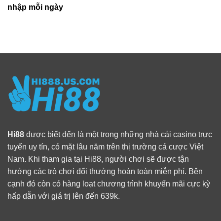
nhập mỗi ngày
Hi88
được biết đến là một trong những nhà cái casino trực
tuyến uy tín, có mặt lâu năm trên thị trường cá cược Việt
Nam. Khi tham gia tại Hi88, người chơi sẽ được tận
hưởng các trò chơi đổi thưởng hoàn toàn miễn phí. Bên
cạnh đó còn có hàng loạt chương trình khuyến mãi cực kỳ
hấp dẫn với giá trị lên đến 639k.