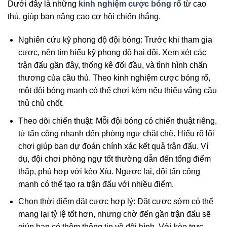
Dưới đây là những
kinh nghiệm cược bóng rổ
từ cao
thủ, giúp bạn nâng cao cơ hội chiến thắng.
Nghiên cứu kỹ phong độ đội bóng: Trước khi tham gia
cược, nên tìm hiểu kỹ phong độ hai đội. Xem xét các
trận đấu gần đây, thống kê đối đầu, và tình hình chấn
thương của cầu thủ. Theo kinh nghiệm cược bóng rổ,
một đội bóng mạnh có thể chơi kém nếu thiếu vắng cầu
thủ chủ chốt.
Theo dõi chiến thuật: Mỗi đội bóng có chiến thuật riêng,
từ tấn công nhanh đến phòng ngự chặt chẽ. Hiểu rõ lối
chơi giúp bạn dự đoán chính xác kết quả trận đấu. Ví
dụ, đội chơi phòng ngự tốt thường dẫn đến tổng điểm
thấp, phù hợp với kèo Xỉu. Ngược lại, đội tấn công
mạnh có thể tạo ra trận đấu với nhiều điểm.
Chọn thời điểm đặt cược hợp lý: Đặt cược sớm có thể
mang lại tỷ lệ tốt hơn, nhưng chờ đến gần trận đấu sẽ
giúp bạn có thêm thông tin về đội hình. Với kèo trực