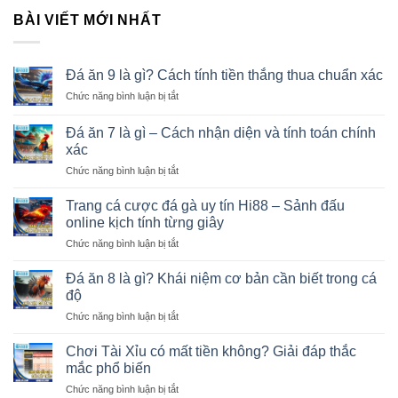
BÀI VIẾT MỚI NHẤT
Đá ăn 9 là gì? Cách tính tiền thắng thua chuẩn xác
Chức năng bình luận bị tắt
ở
Đá
ăn
Đá ăn 7 là gì – Cách nhận diện và tính toán chính
9
xác
là
Chức năng bình luận bị tắt
ở
gì?
Đá
Cách
ăn
tính
Trang cá cược đá gà uy tín Hi88 – Sảnh đấu
7
tiền
online kịch tính từng giây
là
thắng
Chức năng bình luận bị tắt
ở
gì
thua
Trang
–
chuẩn
cá
Đá ăn 8 là gì? Khái niệm cơ bản cần biết trong cá
Cách
xác
cược
nhận
độ
đá
diện
Chức năng bình luận bị tắt
ở
gà
và
Đá
uy
tính
ăn
Chơi Tài Xỉu có mất tiền không? Giải đáp thắc
tín
toán
8
Hi88
mắc phổ biến
chính
là
–
xác
Chức năng bình luận bị tắt
ở
gì?
Sảnh