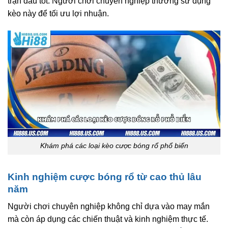
trận đấu tốt. Người chơi chuyên nghiệp thường sử dụng
kèo này để tối ưu lợi nhuận.
Khám phá các loại kèo cược bóng rổ phổ biến
Kinh nghiệm cược bóng rổ từ cao thủ lâu
năm
Người chơi chuyên nghiệp không chỉ dựa vào may mắn
mà còn áp dụng các chiến thuật và kinh nghiệm thực tế.