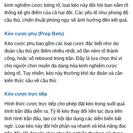
kinh nghiệm cược bóng rổ, loại kèo này đòi hỏi bạn nắm rõ
thống kê ghi điểm của cả hai đội. Các yếu tố như phong độ
cầu thủ, chiến thuật phòng ngự sẽ ảnh hưởng đến kết quả.
Kèo cược phụ (Prop Bets)
Kèo cược phụ bao gồm các loại cược đặc biệt như dự
đoán cầu thủ ghi điểm nhiều nhất, số lần ném rổ thành
công, hoặc số rebound trong trận. Đây là lựa chọn thú vị
cho người chơi muốn đa dạng hóa kinh nghiệm cược
bóng rổ. Tuy nhiên, kèo này thường khó dự đoán và cần
kiến thức sâu về cầu thủ.
Kèo cược trực tiếp
Hình thức cược trực tiếp cho phép đặt kèo trong suốt quá
trình trận đấu diễn ra. Tỷ lệ kèo thay đổi liên tục dựa trên
tình hình trận đấu, tạo cơ hội tận dụng các diễn biến bất
ngờ. Loại kèo này đòi hỏi phản xạ nhanh và khả năng đọc