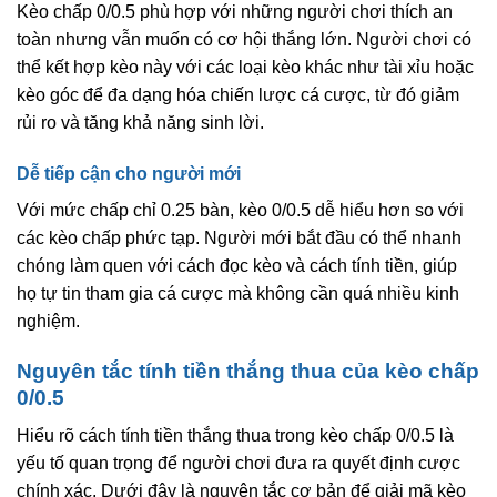
Kèo chấp 0/0.5 phù hợp với những người chơi thích an
toàn nhưng vẫn muốn có cơ hội thắng lớn. Người chơi có
thể kết hợp kèo này với các loại kèo khác như tài xỉu hoặc
kèo góc để đa dạng hóa chiến lược cá cược, từ đó giảm
rủi ro và tăng khả năng sinh lời.
Dễ tiếp cận cho người mới
Với mức chấp chỉ 0.25 bàn, kèo 0/0.5 dễ hiểu hơn so với
các kèo chấp phức tạp. Người mới bắt đầu có thể nhanh
chóng làm quen với cách đọc kèo và cách tính tiền, giúp
họ tự tin tham gia cá cược mà không cần quá nhiều kinh
nghiệm.
Nguyên tắc tính tiền thắng thua của kèo chấp
0/0.5
Hiểu rõ cách tính tiền thắng thua trong kèo chấp 0/0.5 là
yếu tố quan trọng để người chơi đưa ra quyết định cược
chính xác. Dưới đây là nguyên tắc cơ bản để giải mã kèo