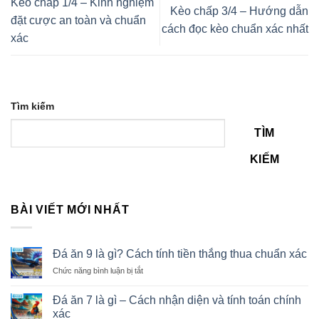
Kèo chấp 1/4 – Kinh nghiệm
Kèo chấp 3/4 – Hướng dẫn
đặt cược an toàn và chuẩn
cách đọc kèo chuẩn xác nhất
xác
Tìm kiếm
TÌM
KIẾM
BÀI VIẾT MỚI NHẤT
Đá ăn 9 là gì? Cách tính tiền thắng thua chuẩn xác
Chức năng bình luận bị tắt
ở
Đá
ăn
Đá ăn 7 là gì – Cách nhận diện và tính toán chính
9
xác
là