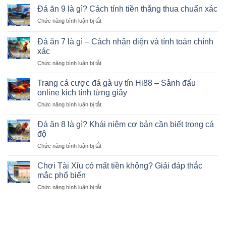
Đá ăn 9 là gì? Cách tính tiền thắng thua chuẩn xác
Chức năng bình luận bị tắt
ở
Đá
ăn
Đá ăn 7 là gì – Cách nhận diện và tính toán chính
9
xác
là
Chức năng bình luận bị tắt
ở
gì?
Đá
Cách
ăn
tính
Trang cá cược đá gà uy tín Hi88 – Sảnh đấu
7
tiền
online kịch tính từng giây
là
thắng
Chức năng bình luận bị tắt
ở
gì
thua
Trang
–
chuẩn
cá
Đá ăn 8 là gì? Khái niệm cơ bản cần biết trong cá
Cách
xác
cược
nhận
độ
đá
diện
Chức năng bình luận bị tắt
ở
gà
và
Đá
uy
tính
ăn
Chơi Tài Xỉu có mất tiền không? Giải đáp thắc
tín
toán
8
Hi88
mắc phổ biến
chính
là
–
xác
Chức năng bình luận bị tắt
ở
gì?
Sảnh
Chơi
Khái
đấu
Tài
niệm
online
Xỉu
cơ
kịch
có
bản
tính