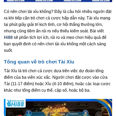
Có nên chơi tài xỉu không? Đây là câu hỏi nhiều người đặt
ra khi tiếp cận trò chơi cá cược hấp dẫn này. Tài xỉu mang
lại phút giây giải trí kịch tính, cơ hội thắng thưởng lớn,
nhưng cũng tiềm ẩn rủi ro nếu thiếu kiểm soát. Bài viết
Hi88
sẽ phân tích lợi ích, rủi ro và mẹo chơi hiệu quả để
bạn quyết định có nên chơi tài xỉu không một cách sáng
suốt.
Tổng quan về trò chơi Tài Xỉu
Tài Xỉu là trò chơi cá cược dựa trên việc dự đoán tổng
điểm của ba viên xúc xắc. Người chơi đặt cược vào cửa
Tài (11-17 điểm) hoặc Xỉu (4-10 điểm), hoặc các loại cược
khác như tổng điểm cụ thể, cặp số, hoặc bộ ba.