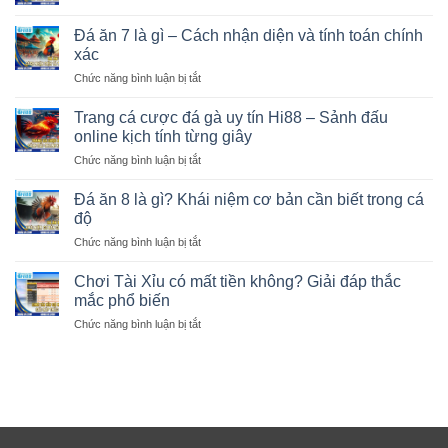
Đá
ăn
Đá ăn 7 là gì – Cách nhận diện và tính toán chính
9
xác
là
Chức năng bình luận bị tắt
ở
gì?
Đá
Cách
ăn
tính
Trang cá cược đá gà uy tín Hi88 – Sảnh đấu
7
tiền
online kịch tính từng giây
là
thắng
Chức năng bình luận bị tắt
ở
gì
thua
Trang
–
chuẩn
cá
Đá ăn 8 là gì? Khái niệm cơ bản cần biết trong cá
Cách
xác
cược
nhận
độ
đá
diện
Chức năng bình luận bị tắt
ở
gà
và
Đá
uy
tính
ăn
Chơi Tài Xỉu có mất tiền không? Giải đáp thắc
tín
toán
8
Hi88
mắc phổ biến
chính
là
–
xác
Chức năng bình luận bị tắt
ở
gì?
Sảnh
Chơi
Khái
đấu
Tài
niệm
online
Xỉu
cơ
kịch
có
bản
tính
mất
cần
từng
tiền
biết
giây
không?
trong