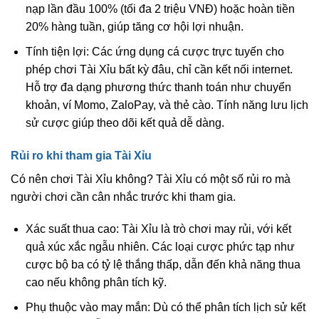
nạp lần đầu 100% (tối đa 2 triệu VNĐ) hoặc hoàn tiền
20% hàng tuần, giúp tăng cơ hội lợi nhuận.
Tính tiện lợi:
Các ứng dụng cá cược trực tuyến cho
phép chơi Tài Xỉu bất kỳ đâu, chỉ cần kết nối internet.
Hỗ trợ đa dạng phương thức thanh toán như chuyển
khoản, ví Momo, ZaloPay, và thẻ cào. Tính năng lưu lịch
sử cược giúp theo dõi kết quả dễ dàng.
Rủi ro khi tham gia Tài Xỉu
Có nên chơi Tài Xỉu không? Tài Xỉu có một số rủi ro mà
người chơi cần cân nhắc trước khi tham gia.
Xác suất thua cao:
Tài Xỉu là trò chơi may rủi, với kết
quả xúc xắc ngẫu nhiên. Các loại cược phức tạp như
cược bộ ba có tỷ lệ thắng thấp, dẫn đến khả năng thua
cao nếu không phân tích kỹ.
Phụ thuộc vào may mắn:
Dù có thể phân tích lịch sử kết