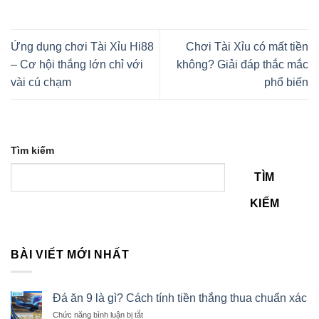
Ứng dụng chơi Tài Xỉu Hi88
Chơi Tài Xỉu có mất tiền
– Cơ hội thắng lớn chỉ với
không? Giải đáp thắc mắc
vài cú chạm
phổ biến
Tìm kiếm
TÌM
KIẾM
BÀI VIẾT MỚI NHẤT
Đá ăn 9 là gì? Cách tính tiền thắng thua chuẩn xác
Chức năng bình luận bị tắt
ở