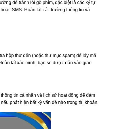
ỡng để tránh lỗi gõ phím, đặc biệt là các ký tự
 hoặc SMS. Hoàn tất các trường thông tin và
tra hộp thư đến (hoặc thư mục spam) để lấy mã
 Hoàn tất xác minh, bạn sẽ được dẫn vào giao
 thông tin cá nhân và lịch sử hoạt động để đảm
 nếu phát hiện bất kỳ vấn đề nào trong tài khoản.