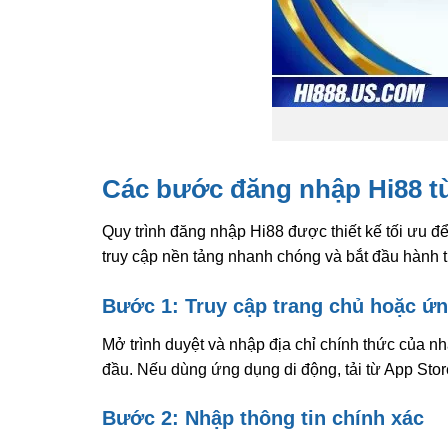
Các bước đăng nhập Hi88 t
Quy trình đăng nhập Hi88 được thiết kế tối ưu đ
truy cập nền tảng nhanh chóng và bắt đầu hành trìn
Bước 1: Truy cập trang chủ hoặc ứn
Mở trình duyệt và nhập địa chỉ chính thức của nh
đầu. Nếu dùng ứng dụng di động, tải từ App Sto
Bước 2: Nhập thông tin chính xác