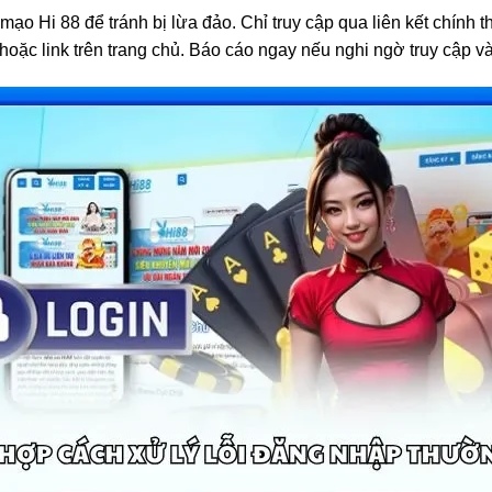
ạo Hi 88 để tránh bị lừa đảo. Chỉ truy cập qua liên kết chính t
hoặc link trên trang chủ. Báo cáo ngay nếu nghi ngờ truy cập v