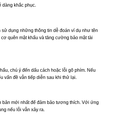
dễ dàng khắc phục.
nh sử dụng những thông tin dễ đoán ví dụ như tên
y cơ quên mật khẩu và tăng cường bảo mật tài
khẩu, chú ý đến dấu cách hoặc lỗi gõ phím. Nếu
 vấn đề vẫn tiếp diễn sau khi thử lại.
iên bản mới nhất để đảm bảo tương thích. Với ứng
ng nếu lỗi vẫn xảy ra.