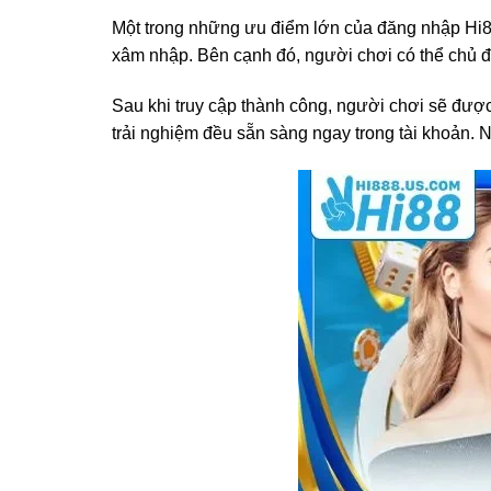
Một trong những ưu điểm lớn của đăng nhập Hi88 l
xâm nhập. Bên cạnh đó, người chơi có thể chủ độ
Sau khi truy cập thành công, người chơi sẽ được 
trải nghiệm đều sẵn sàng ngay trong tài khoản. N