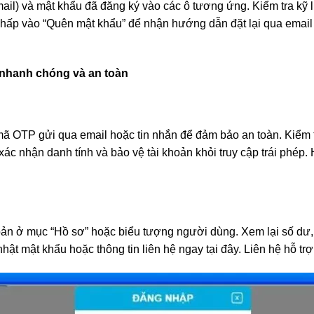
il) và mật khẩu đã đăng ký vào các ô tương ứng. Kiểm tra kỹ lư
 nhấp vào “Quên mật khẩu” để nhận hướng dẫn đặt lại qua email
 nhanh chóng và an toàn
ã OTP gửi qua email hoặc tin nhắn để đảm bảo an toàn. Kiểm 
ác nhận danh tính và bảo vệ tài khoản khỏi truy cập trái phép.
khoản ở mục “Hồ sơ” hoặc biểu tượng người dùng. Xem lại số dư,
ật mật khẩu hoặc thông tin liên hệ ngay tại đây. Liên hệ hỗ trợ