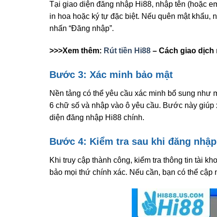
Tại giao diện đăng nhập Hi88, nhập tên (hoặc ema
in hoa hoặc ký tự đặc biệt. Nếu quên mật khẩu,
nhấn “Đăng nhập”.
>>>Xem thêm:
Rút tiền Hi88
– Cách giao dịch
Bước 3: Xác minh bảo mật
Nền tảng có thể yêu cầu xác minh bổ sung như m
6 chữ số và nhập vào ô yêu cầu. Bước này giúp x
diện đăng nhập Hi88 chính.
Bước 4: Kiểm tra sau khi đăng nhập
Khi truy cập thành công, kiểm tra thông tin tài 
bảo mọi thứ chính xác. Nếu cần, bạn có thể cập nh