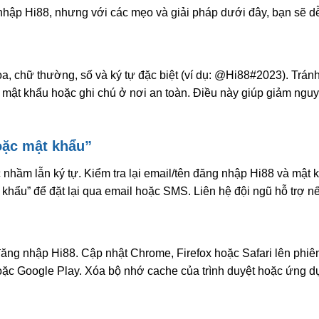
 nhập Hi88, nhưng với các mẹo và giải pháp dưới đây, bạn sẽ 
hoa, chữ thường, số và ký tự đặc biệt (ví dụ: @Hi88#2023). Trá
ý mật khẩu hoặc ghi chú ở nơi an toàn. Điều này giúp giảm ngu
oặc mật khẩu”
c nhầm lẫn ký tự. Kiểm tra lại email/tên đăng nhập Hi88 và mật 
khẩu” để đặt lại qua email hoặc SMS. Liên hệ đội ngũ hỗ trợ nếu
hi đăng nhập Hi88. Cập nhật Chrome, Firefox hoặc Safari lên ph
hoặc Google Play. Xóa bộ nhớ cache của trình duyệt hoặc ứng dụ