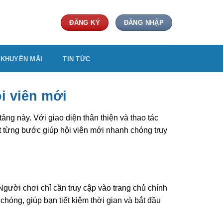
ĐĂNG KÝ
ĐĂNG NHẬP
KHUYẾN MÃI
TIN TỨC
i viên mới
tảng này. Với giao diện thân thiện và thao tác
iết từng bước giúp hội viên mới nhanh chóng truy
Người chơi chỉ cần truy cập vào trang chủ chính
chóng, giúp bạn tiết kiệm thời gian và bắt đầu