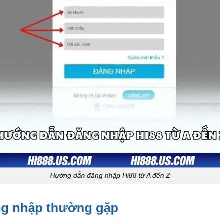
Hướng dẫn đăng nhập Hi88 từ A đến Z
ăng nhập thường gặp