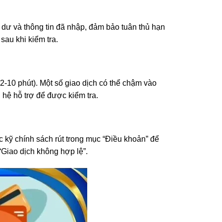
số dư và thông tin đã nhập, đảm bảo tuân thủ hạn
sau khi kiểm tra.
-10 phút). Một số giao dịch có thể chậm vào
n hệ hỗ trợ để được kiểm tra.
c kỹ chính sách rút trong mục “Điều khoản” để
“Giao dịch không hợp lệ”.