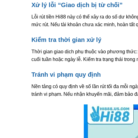
Xử lý lỗi “Giao dịch bị từ chối”
Lỗi rút tiền Hi88 này có thể xảy ra do số dư khôn
mức rút. Nếu tài khoản chưa xác minh, hoàn tất qu
Kiểm tra thời gian xử lý
Thời gian giao dịch phụ thuộc vào phương thức: 
cuối tuần hoặc ngày lễ. Kiểm tra trạng thái trong
Tránh vi phạm quy định
Nền tảng có quy định về số lần rút tối đa mỗi ng
tránh vi phạm. Nếu nhận khuyến mãi, đảm bảo đáp