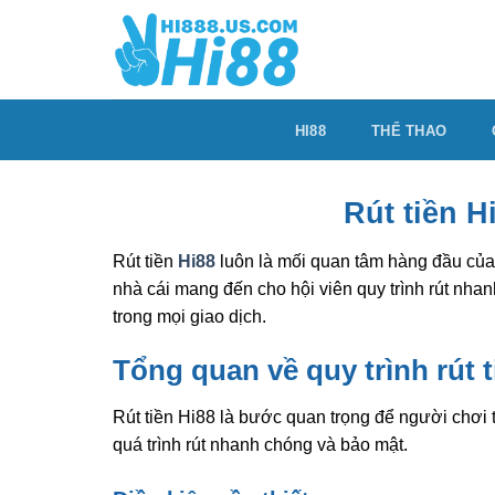
Bỏ
qua
nội
dung
HI88
THỂ THAO
Rút tiền H
Rút tiền
Hi88
luôn là mối quan tâm hàng đầu của 
nhà cái mang đến cho hội viên quy trình rút nhanh 
trong mọi giao dịch.
Tổng quan về quy trình rút t
Rút tiền Hi88 là bước quan trọng để người chơi t
quá trình rút nhanh chóng và bảo mật.